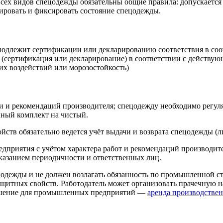
 всех видов спецодежды обязательны общие правила: допускаетс
ировать и фиксировать состояние спецодежды.
одлежит сертификации или декларированию соответствия в соот
 (сертификация или декларирование) в соответствии с действу
их воздействий или морозостойкость)
и и рекомендаций производителя; спецодежду необходимо регуля
нный комплект на чистый.
ойств обязательно ведется учёт выдачи и возврата спецодежды 
дприятия с учётом характера работ и рекомендаций производите
указанием периодичности и ответственных лиц.
ецодежды и не должен возлагать обязанность по промышленной с
защитных свойств. Работодатель может организовать прачечную 
ешение для промышленных предприятий —
аренда производстве