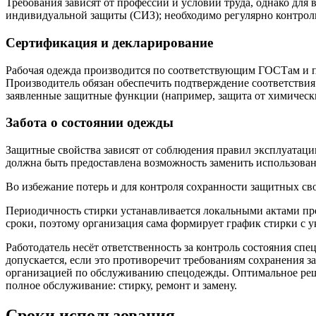
Требования зависят от профессии и условий труда, однако для
индивидуальной защиты (СИЗ); необходимо регулярно контрол
Сертификация и декларирование
Рабочая одежда производится по соответствующим ГОСТам и п
Производитель обязан обеспечить подтверждение соответствия
заявленные защитные функции (например, защита от химическ
Забота о состоянии одежды
Защитные свойства зависят от соблюдения правил эксплуатаци
должна быть предоставлена возможность заменить использова
Во избежание потерь и для контроля сохранности защитных св
Периодичность стирки устанавливается локальными актами пре
сроки, поэтому организация сама формирует график стирки с 
Работодатель несёт ответственность за контроль состояния сп
допускается, если это противоречит требованиям сохранения 
организацией по обслуживанию спецодежды. Оптимальное р
полное обслуживание: стирку, ремонт и замену.
Сроки использования