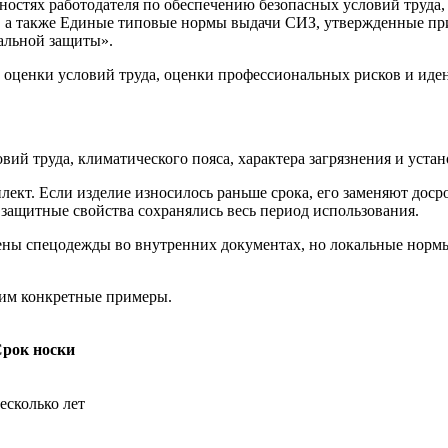
нностях работодателя по обеспечению безопасных условий труд
, а также Единые типовые нормы выдачи СИЗ, утвержденные пр
альной защиты».
 оценки условий труда, оценки профессиональных рисков и иде
ий труда, климатического пояса, характера загрязнения и устан
плект. Если изделие износилось раньше срока, его заменяют дос
защитные свойства сохранялись весь период использования.
амены спецодежды во внутренних документах, но локальные норм
трим конкретные примеры.
рок носки
есколько лет